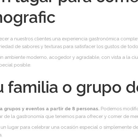
ografic
er a nuestros clientes una experiencia gastronómica complet
dad de sabores y texturas para satisfacer los gustos de todo
un ambiente moderno, acogedor y agradable, con vista a la ciu
pecial posible.
u familia o grupo 
a grupos y eventos a partir de 8 personas.
Podemos modifica
tar de la gastronomía que tenemos para ofrecer y comer de m
do un lugar para celebrar una ocasión especial o simplemente 
a.