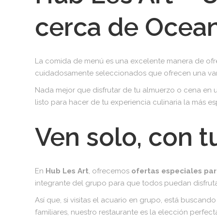
cerca de Ocean
La comida de menú es una excelente manera de ofrec
cuidadosamente seleccionados que ofrecen una varie
Nada mejor que disfrutar de tu almuerzo o cena en 
listo para hacer de tu experiencia culinaria la más es
Ven solo, con t
En
Hub Les Art
, ofrecemos
ofertas especiales par
integrante del grupo para que todos puedan disfru
Así que, si visitas el acuario en grupo, está buscan
familiares, nuestro restaurante es la elección perfect