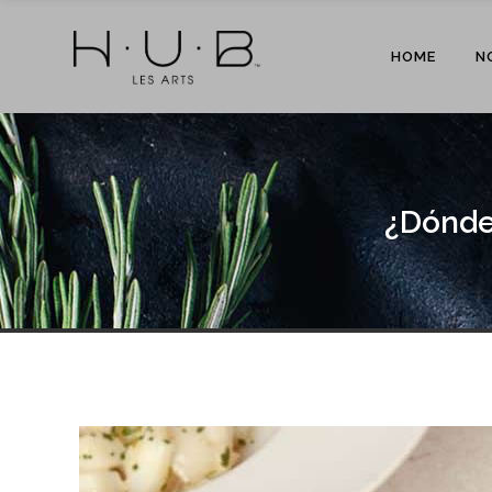
HOME
N
¿Dónde